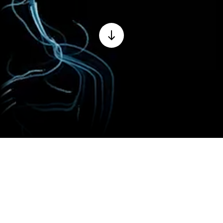
I Kraftlandet forteller vi historier om
menneskers møte med naturkreftene, og
hvordan vi har forsøkt å temme dem. Vi viser og
aktualiserer krafthistorien gjennom ulike